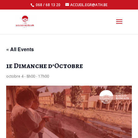
068 / 68 13 20
ACCUEIL.EGR@ATH.BE
Open
« All Events
1e Dimanche d’Octobre
octobre 4 - 8h00
-
17h00