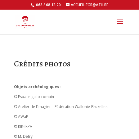
068 / 68 13 20
ACCUEIL.EGR@ATH.BE
Open
Crédits photos
Objets archéologiques :
© Espace gallo-romain
© Atelier de l’Imagier – Fédération Wallonie-Bruxelles
© AWaP
© KIK-IRPA
© M. Detry