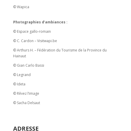
© Wapica
Photographies d’ambiances :
© Espace gallo-romain
© C. Cardon – Visitwapi.be
© Arthurs H. – Fédération du Tourisme de la Province du
Hainaut
© Gian Carlo Bassi
© Legrand
© Ideta
© Rêvez l’image
© Sacha Delsaut
ADRESSE