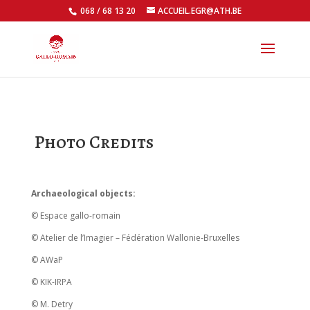
068 / 68 13 20
ACCUEIL.EGR@ATH.BE
Open
Photo Credits
Archaeological objects:
© Espace gallo-romain
© Atelier de l’Imagier – Fédération Wallonie-Bruxelles
© AWaP
© KIK-IRPA
© M. Detry