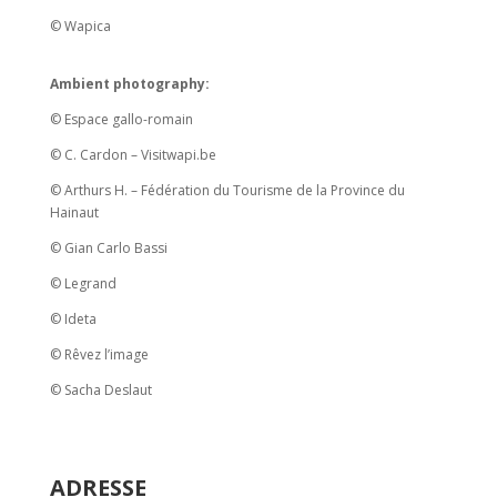
© Wapica
Ambient photography:
© Espace gallo-romain
© C. Cardon – Visitwapi.be
© Arthurs H. – Fédération du Tourisme de la Province du
Hainaut
© Gian Carlo Bassi
© Legrand
© Ideta
© Rêvez l’image
© Sacha Deslaut
ADRESSE