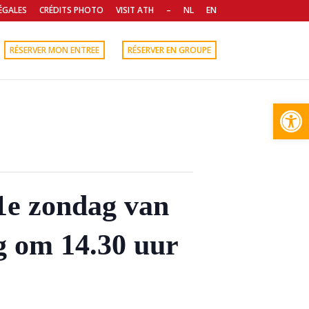
ÉGALES
CRÉDITS PHOTO
VISIT ATH
–
NL
EN
RÉSERVER MON ENTREE
RÉSERVER EN GROUPE
Open
/1e zondag van
g om 14.30 uur