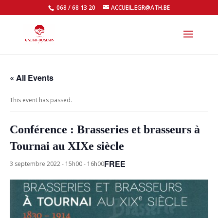
068 / 68 13 20
ACCUEIL.EGR@ATH.BE
Open
« All Events
This event has passed.
Conférence : Brasseries et brasseurs à
Tournai au XIXe siècle
FREE
3 septembre 2022 - 15h00
-
16h00