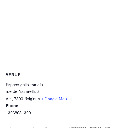
VENUE
Espace gallo-romain
rue de Nazareth, 2
Ath
,
7800
Belgique
+ Google Map
Phone
+3268681320
Echappées Estivales – 1er