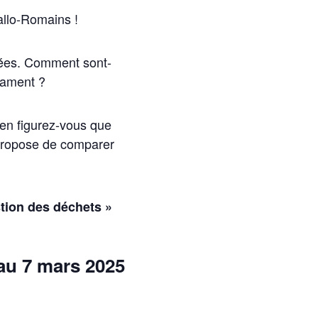
Gallo-Romains !
riées. Comment sont-
icament ?
ien figurez-vous que
 propose de comparer
stion des déchets »
’au 7 mars 2025