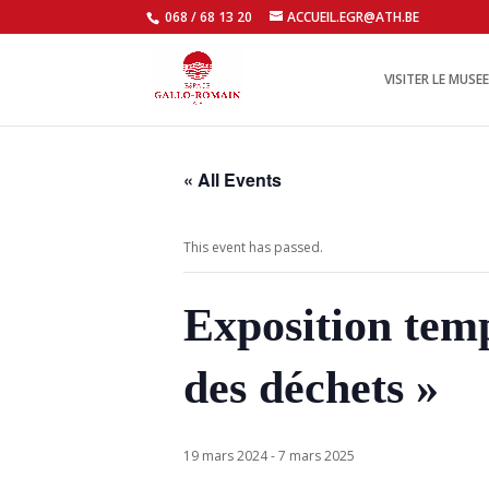
068 / 68 13 20
ACCUEIL.EGR@ATH.BE
VISITER LE MUSEE
« All Events
This event has passed.
Exposition temp
des déchets »
19 mars 2024
-
7 mars 2025