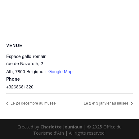
VENUE
Espace gallo-romain
rue de Nazareth, 2
Ath
,
7800
Belgique
+ Google Map
Phone
+3268681320
Le 24 décembre au musée
Le 2 et 3 janvier au musée
Created by
Charlotte Jeuniaux
| © 2025 Office du
Tourisme d'Ath | All rights reserved.