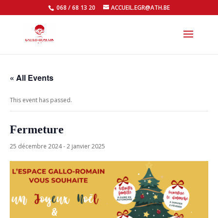
068 / 68 13 20
ACCUEIL.EGR@ATH.BE
Open
« All Events
This event has passed.
Fermeture
25 décembre 2024
-
2 janvier 2025