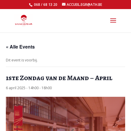
068 / 68 13 20
ACCUEIL.EGR@ATH.BE
Open
« Alle Events
Dit event is voorbij.
1ste Zondag van de Maand – April
6 april 2025 - 14h00
-
18h00