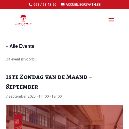
068 / 68 13 20
ACCUEIL.EGR@ATH.BE
Open
« Alle Events
Dit event is voorbij.
1ste Zondag van de Maand –
September
7 september 2025 - 14h00
-
18h00