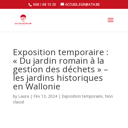
068 / 68 13 20
ACCUEIL.EGR@ATH.BE
Open
Exposition temporaire :
« Du jardin romain à la
gestion des déchets » –
les jardins historiques
en Wallonie
by
Laura
|
Fév 13, 2024
|
Exposition temporaire
,
Non
classé