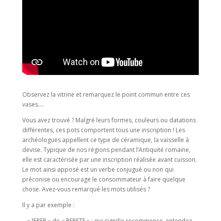
Observez la vitrine et remarquez le point commun entre ces
vases….
Vous avez trouvé ? Malgré leurs formes, couleurs ou datations
différentes, ces pots comportent tous une inscription ! Les
archéologues appellent ce type de céramique, la vaisselle à
devise. Typique de nos régions pendant l’Antiquité romaine,
elle est caractérisée par une inscription réalisée avant cuisson.
Le mot ainsi apposé est un verbe conjugué ou non qui
préconise ou encourage le consommateur à faire quelque
chose. Avez-vous remarqué les mots utilisés ?
Il y a par exemple :
– « ]EREP » de « REPETE » : qui signifie recommence, entendez