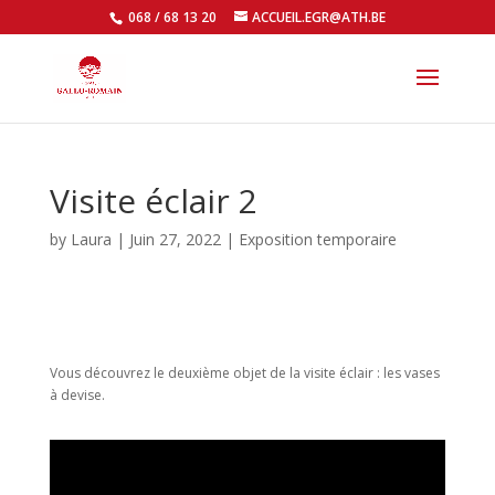
068 / 68 13 20
ACCUEIL.EGR@ATH.BE
Open
Visite éclair 2
by
Laura
|
Juin 27, 2022
|
Exposition temporaire
Vous découvrez le deuxième objet de la visite éclair : les v
ases
à devise.