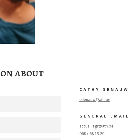
ion about
CATHY DENAUW
cdenauw@ath.be
GENERAL EMAIL
accueil.egr@ath.be
068 / 68 13 20