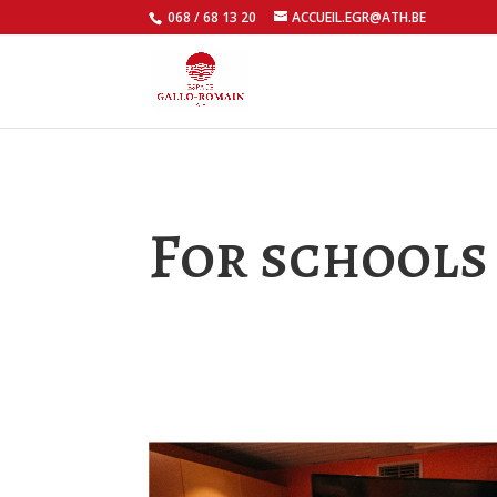
068 / 68 13 20
ACCUEIL.EGR@ATH.BE
For schools