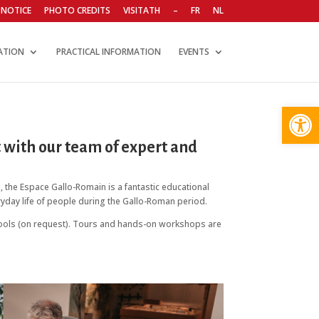
 NOTICE
PHOTO CREDITS
VISITATH
–
FR
NL
ATION
PRACTICAL INFORMATION
EVENTS
Open
t with our team of expert and
 the Espace Gallo-Romain is a fantastic educational
ryday life of people during the Gallo-Roman period.
schools (on request). Tours and hands-on workshops are