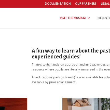
DOCUMENTATION
OUR PARTNERS
LEGAL
VISIT THE MUSEUM
PRESENT
A fun way to learn about the pas
experienced guides!
Thanks to its hands-on approach and innovative design,
resource where pupils are literally immersed in the eve
An educational pack (in French) is also available for 
available by prior arrangement.