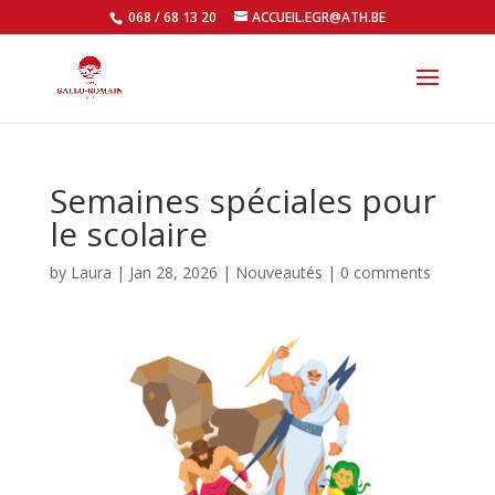
068 / 68 13 20
ACCUEIL.EGR@ATH.BE
Open
Semaines spéciales pour
le scolaire
by
Laura
|
Jan 28, 2026
|
Nouveautés
|
0 comments