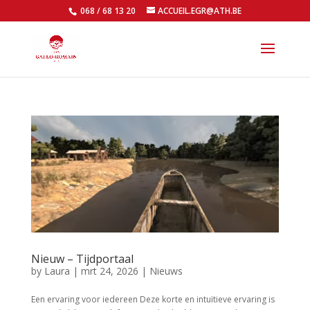
068 / 68 13 20
ACCUEIL.EGR@ATH.BE
Open
Nieuw – Tijdportaal
by
Laura
|
mrt 24, 2026
|
Nieuws
Een ervaring voor iedereen Deze korte en intuïtieve ervaring is