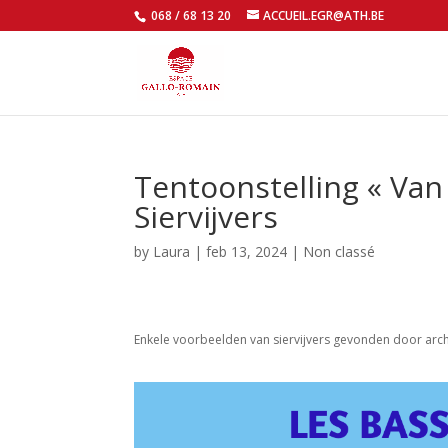
068 / 68 13 20
ACCUEIL.EGR@ATH.BE
Tentoonstelling « Van
Siervijvers
by
Laura
|
feb 13, 2024
|
Non classé
Enkele voorbeelden van siervijvers gevonden door arc