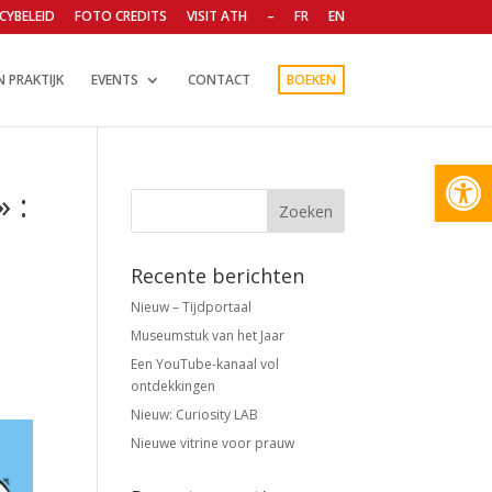
CYBELEID
FOTO CREDITS
VISIT ATH
–
FR
EN
N PRAKTIJK
EVENTS
CONTACT
BOEKEN
Open
 :
Recente berichten
Nieuw – Tijdportaal
Museumstuk van het Jaar
Een YouTube-kanaal vol
ontdekkingen
Nieuw: Curiosity LAB
Nieuwe vitrine voor prauw